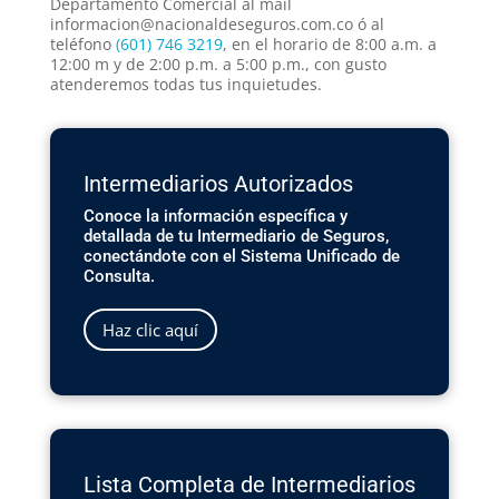
Departamento Comercial al mail
informacion@nacionaldeseguros.com.co
ó al
teléfono
(601) 746 3219
, en el horario de 8:00 a.m. a
12:00 m y de 2:00 p.m. a 5:00 p.m., con gusto
atenderemos todas tus inquietudes.
Intermediarios Autorizados
Conoce la información específica y
detallada de tu Intermediario de Seguros,
conectándote con el Sistema Unificado de
Consulta.
Haz clic aquí
Lista Completa de Intermediarios